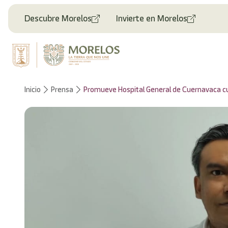
Bienvenido
al
Descubre Morelos
Invierte en Morelos
lector
de
pantalla
All
in
One
Accesibilidad
Inicio
Prensa
Promueve Hospital General de Cuernavaca cul
Para
iniciar
el
lector
de
pantalla
All
in
One
Accesibilidad,
presione
"Ctrl
+