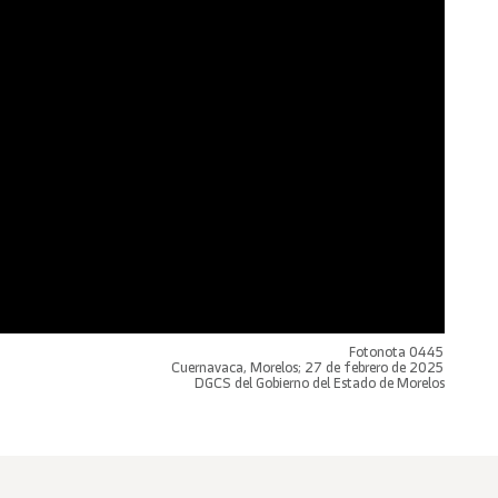
Fotonota 0445
Cuernavaca, Morelos; 27 de febrero de 2025
DGCS del Gobierno del Estado de Morelos