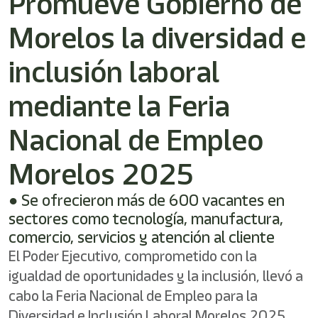
Promueve Gobierno de
shortcut
activates
Morelos la diversidad e
the
screen
reader
inclusión laboral
to
help
mediante la Feria
you
navigate
Nacional de Empleo
and
interact
with
Morelos 2025
the
content.
● Se ofrecieron más de 600 vacantes en
sectores como tecnología, manufactura,
comercio, servicios y atención al cliente
El Poder Ejecutivo, comprometido con la
igualdad de oportunidades y la inclusión, llevó a
cabo la Feria Nacional de Empleo para la
Diversidad e Inclusión Laboral Morelos 2025,