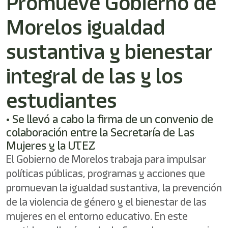
Promueve Gobierno de
/"
Este
Morelos igualdad
acceso
directo
activa
sustantiva y bienestar
el
lector
integral de las y los
de
pantalla
estudiantes
para
ayudarle
a
• Se llevó a cabo la firma de un convenio de
navegar
colaboración entre la Secretaría de Las
e
Mujeres y la UTEZ
interactuar
con
El Gobierno de Morelos trabaja para impulsar
el
políticas públicas, programas y acciones que
contenido.
promuevan la igualdad sustantiva, la prevención
de la violencia de género y el bienestar de las
mujeres en el entorno educativo. En este