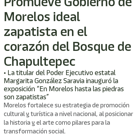
Promueve Gobierno de
/"
Este
Morelos ideal
acceso
directo
activa
zapatista en el
el
lector
corazón del Bosque de
de
pantalla
Chapultepec
para
ayudarle
a
• La titular del Poder Ejecutivo estatal
navegar
Margarita González Saravia inauguró la
e
exposición “En Morelos hasta las piedras
interactuar
con
son zapatistas”
el
Morelos fortalece su estrategia de promoción
contenido.
cultural y turística a nivel nacional, al posicionar
la historia y el arte como pilares para la
transformación social.