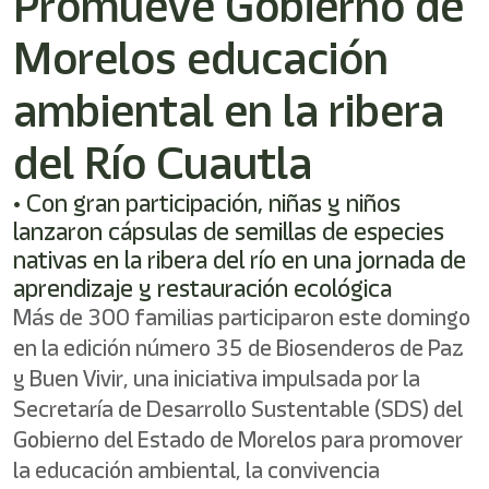
Promueve Gobierno de
shortcut
activates
Morelos educación
the
screen
reader
ambiental en la ribera
to
help
del Río Cuautla
you
navigate
• Con gran participación, niñas y niños
and
interact
lanzaron cápsulas de semillas de especies
with
nativas en la ribera del río en una jornada de
the
aprendizaje y restauración ecológica
content.
Más de 300 familias participaron este domingo
en la edición número 35 de Biosenderos de Paz
y Buen Vivir, una iniciativa impulsada por la
Secretaría de Desarrollo Sustentable (SDS) del
Gobierno del Estado de Morelos para promover
la educación ambiental, la convivencia