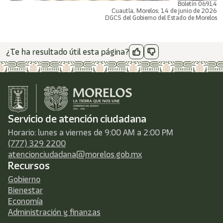
Boletín 06914
Cuautla, Morelos; 14 de junio de 2026
DGCS del Gobierno del Estado de Morelos
¿Te ha resultado útil esta página?
Servicio de atención ciudadana
Horario: lunes a viernes de 9:00 AM a 2:00 PM
(777) 329 2200
atencionciudadana@morelos.gob.mx
Recursos
Gobierno
Bienestar
Economía
Administración y finanzas