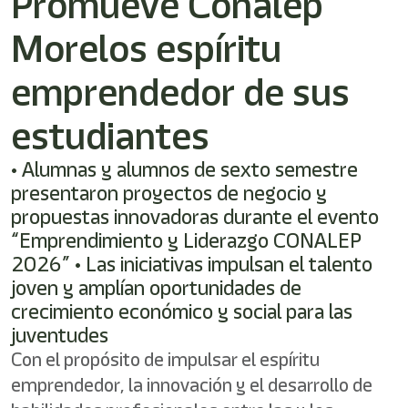
Promueve Conalep
shortcut
activates
Morelos espíritu
the
screen
reader
emprendedor de sus
to
help
estudiantes
you
navigate
• Alumnas y alumnos de sexto semestre
and
interact
presentaron proyectos de negocio y
with
propuestas innovadoras durante el evento
the
“Emprendimiento y Liderazgo CONALEP
content.
2026” • Las iniciativas impulsan el talento
joven y amplían oportunidades de
crecimiento económico y social para las
juventudes
Con el propósito de impulsar el espíritu
emprendedor, la innovación y el desarrollo de