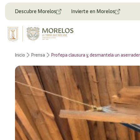
Bienvenido
al
Descubre Morelos
Invierte en Morelos
lector
de
pantalla
All
in
One
Accesibilidad
Inicio
Prensa
Profepa clausura y desmantela un aserradero
Para
iniciar
el
lector
de
pantalla
All
in
One
Accesibilidad,
presione
"Ctrl
+