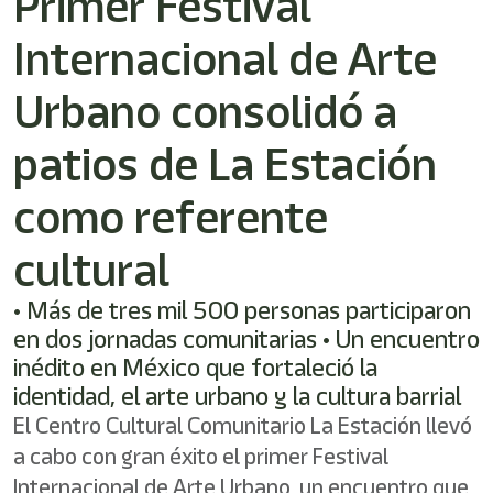
Primer Festival
/"
Este
Internacional de Arte
acceso
directo
activa
Urbano consolidó a
el
lector
patios de La Estación
de
pantalla
como referente
para
ayudarle
a
cultural
navegar
e
• Más de tres mil 500 personas participaron
interactuar
con
en dos jornadas comunitarias • Un encuentro
el
inédito en México que fortaleció la
contenido.
identidad, el arte urbano y la cultura barrial
El Centro Cultural Comunitario La Estación llevó
a cabo con gran éxito el primer Festival
Internacional de Arte Urbano, un encuentro que