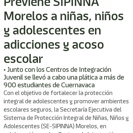
Previene SIPINNA
/"
Este
Morelos a niñas, niños
acceso
directo
activa
y adolescentes en
el
lector
adicciones y acoso
de
pantalla
escolar
para
ayudarle
a
• Junto con los Centros de Integración
navegar
Juvenil se llevó a cabo una plática a más de
e
900 estudiantes de Cuernavaca
interactuar
con
Con el objetivo de fortalecer la protección
el
integral de adolescentes y promover ambientes
contenido.
escolares seguros, la Secretaría Ejecutiva del
Sistema de Protección Integral de Niñas, Niños y
Adolescentes (SE-SIPINNA) Morelos, en