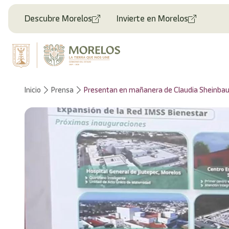
Bienvenido
al
Descubre Morelos
Invierte en Morelos
lector
de
pantalla
All
in
One
Accesibilidad
Inicio
Prensa
Presentan en mañanera de Claudia Sheinbaum 
Para
iniciar
el
lector
de
pantalla
All
in
One
Accesibilidad,
presione
"Ctrl
+