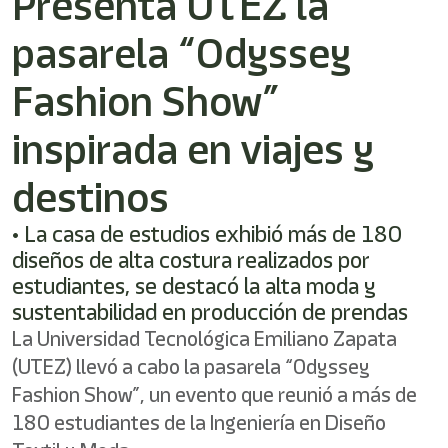
Presenta UTEZ la
/"
Este
pasarela “Odyssey
acceso
directo
activa
Fashion Show”
el
lector
inspirada en viajes y
de
pantalla
destinos
para
ayudarle
a
• La casa de estudios exhibió más de 180
navegar
diseños de alta costura realizados por
e
estudiantes, se destacó la alta moda y
interactuar
con
sustentabilidad en producción de prendas
el
La Universidad Tecnológica Emiliano Zapata
contenido.
(UTEZ) llevó a cabo la pasarela “Odyssey
Fashion Show”, un evento que reunió a más de
180 estudiantes de la Ingeniería en Diseño