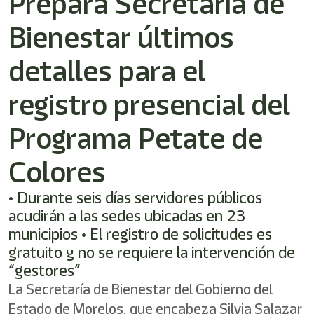
Prepara Secretaría de
/"
Este
Bienestar últimos
acceso
directo
activa
detalles para el
el
lector
registro presencial del
de
pantalla
Programa Petate de
para
ayudarle
a
Colores
navegar
e
• Durante seis días servidores públicos
interactuar
con
acudirán a las sedes ubicadas en 23
el
municipios • El registro de solicitudes es
contenido.
gratuito y no se requiere la intervención de
“gestores”
La Secretaría de Bienestar del Gobierno del
Estado de Morelos, que encabeza Silvia Salazar