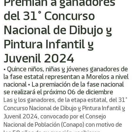
Premian a ganadores
/"
Este
del 31° Concurso
acceso
directo
activa
Nacional de Dibujo y
el
lector
Pintura Infantil y
de
pantalla
Juvenil 2024
para
ayudarle
a
• Quince niños, niñas y jóvenes ganadores de
navegar
la fase estatal representan a Morelos a nivel
e
nacional • La premiación de la fase nacional
interactuar
con
se realizará el próximo 06 de diciembre
el
Las y los ganadores, de la etapa estatal, del 31°
contenido.
Concurso Nacional de Dibujo y Pintura Infantil y
Juvenil 2024, convocado por el Consejo
Nacional de Población (Conapo) con motivo de