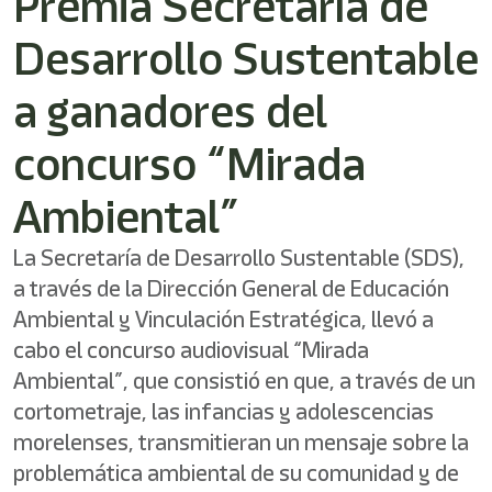
Premia Secretaría de
/"
Este
Desarrollo Sustentable
acceso
directo
activa
a ganadores del
el
lector
concurso “Mirada
de
pantalla
Ambiental”
para
ayudarle
a
La Secretaría de Desarrollo Sustentable (SDS),
navegar
a través de la Dirección General de Educación
e
interactuar
Ambiental y Vinculación Estratégica, llevó a
con
cabo el concurso audiovisual “Mirada
el
contenido.
Ambiental”, que consistió en que, a través de un
cortometraje, las infancias y adolescencias
morelenses, transmitieran un mensaje sobre la
problemática ambiental de su comunidad y de