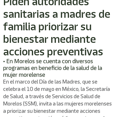
Piden autoridades
shortcut
activates
sanitarias a madres de
the
screen
reader
familia priorizar su
to
help
bienestar mediante
you
navigate
acciones preventivas
and
interact
with
• En Morelos se cuenta con diversos
the
programas en beneficio de la salud de la
content.
mujer morelense
En el marco del Día de las Madres, que se
celebra el 10 de mayo en México, la Secretaría
de Salud, a través de Servicios de Salud de
Morelos (SSM), invita a las mujeres morelenses
a priorizar su bienestar mediante acciones