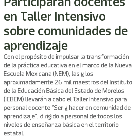
Participarán docentes
shortcut
activates
en Taller Intensivo
the
screen
reader
sobre comunidades de
to
help
aprendizaje
you
navigate
and
Con el propósito de impulsar la transformación
interact
de la práctica educativa en el marco de la Nueva
with
Escuela Mexicana (NEM), las y los
the
content.
aproximadamente 26 mil maestros del Instituto
de la Educación Básica del Estado de Morelos
(IEBEM) llevarán a cabo el Taller Intensivo para
personal docente “Ser y hacer en comunidad de
aprendizaje”, dirigido a personal de todos los
niveles de enseñanza básica en el territorio
estatal.