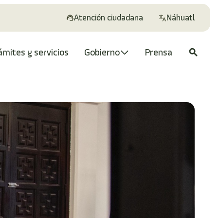
Atención ciudadana
Náhuatl
ámites y servicios
Gobierno
Prensa
search