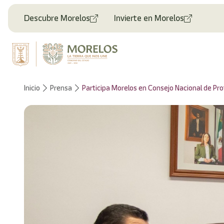
Bienvenido
al
Descubre Morelos
Invierte en Morelos
lector
de
pantalla
All
in
One
Accesibilidad
Inicio
Prensa
Participa Morelos en Consejo Nacional de Prot
Para
iniciar
el
lector
de
pantalla
All
in
One
Accesibilidad,
presione
"Ctrl
+