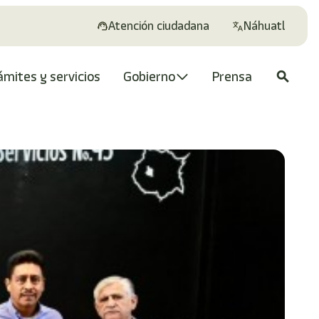
Atención ciudadana
Náhuatl
ámites y servicios
Gobierno
Prensa
search