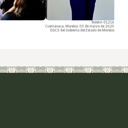
Boletín 01216
Cuernavaca, Morelos; 03 de marzo de 2025
DGCS del Gobierno del Estado de Morelos