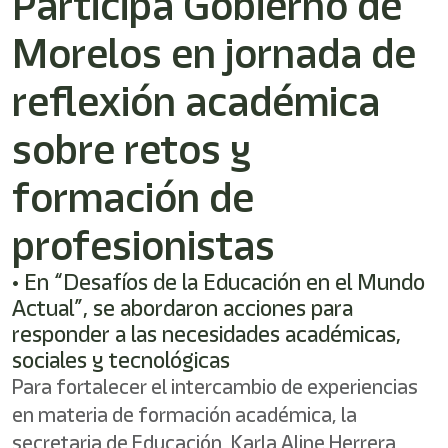
Participa Gobierno de
/"
Este
Morelos en jornada de
acceso
directo
activa
reflexión académica
el
lector
sobre retos y
de
pantalla
formación de
para
ayudarle
a
profesionistas
navegar
e
• En “Desafíos de la Educación en el Mundo
interactuar
con
Actual”, se abordaron acciones para
el
responder a las necesidades académicas,
contenido.
sociales y tecnológicas
Para fortalecer el intercambio de experiencias
en materia de formación académica, la
secretaria de Educación, Karla Aline Herrera