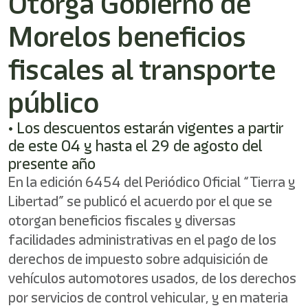
Otorga Gobierno de
shortcut
activates
Morelos beneficios
the
screen
reader
fiscales al transporte
to
help
público
you
navigate
• Los descuentos estarán vigentes a partir
and
interact
de este 04 y hasta el 29 de agosto del
with
presente año
the
En la edición 6454 del Periódico Oficial “Tierra y
content.
Libertad” se publicó el acuerdo por el que se
otorgan beneficios fiscales y diversas
facilidades administrativas en el pago de los
derechos de impuesto sobre adquisición de
vehículos automotores usados, de los derechos
por servicios de control vehicular, y en materia