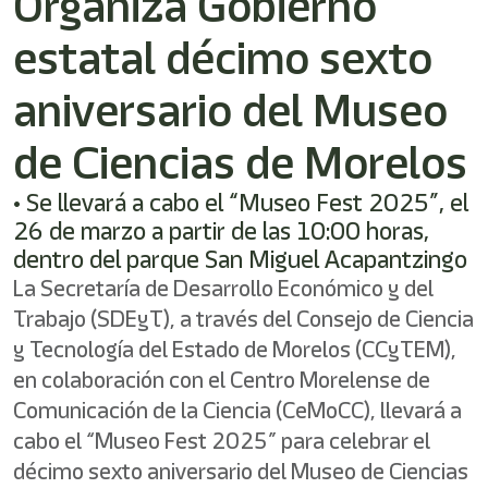
Organiza Gobierno
/"
Este
estatal décimo sexto
acceso
directo
activa
aniversario del Museo
el
lector
de Ciencias de Morelos
de
pantalla
• Se llevará a cabo el “Museo Fest 2025”, el
para
ayudarle
26 de marzo a partir de las 10:00 horas,
a
dentro del parque San Miguel Acapantzingo
navegar
La Secretaría de Desarrollo Económico y del
e
interactuar
Trabajo (SDEyT), a través del Consejo de Ciencia
con
y Tecnología del Estado de Morelos (CCyTEM),
el
contenido.
en colaboración con el Centro Morelense de
Comunicación de la Ciencia (CeMoCC), llevará a
cabo el “Museo Fest 2025” para celebrar el
décimo sexto aniversario del Museo de Ciencias