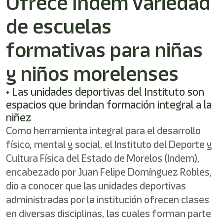
Ofrece Indem variedad
/"
Este
de escuelas
acceso
directo
activa
formativas para niñas
el
lector
y niños morelenses
de
pantalla
• Las unidades deportivas del Instituto son
para
ayudarle
espacios que brindan formación integral a la
a
niñez
navegar
Como herramienta integral para el desarrollo
e
interactuar
físico, mental y social, el Instituto del Deporte y
con
Cultura Física del Estado de Morelos (Indem),
el
contenido.
encabezado por Juan Felipe Domínguez Robles,
dio a conocer que las unidades deportivas
administradas por la institución ofrecen clases
en diversas disciplinas, las cuales forman parte