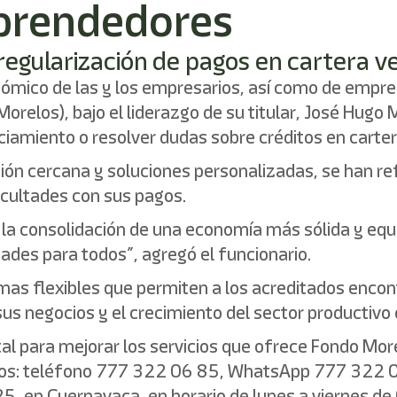
prendedores
regularización de pagos en cartera v
onómico de las y los empresarios, así como de empre
orelos), bajo el liderazgo de su titular, José Hug
ciamiento o resolver dudas sobre créditos en carter
ención cercana y soluciones personalizadas, se han
cultades con sus pagos.
 la consolidación de una economía más sólida y equi
ades para todos”, agregó el funcionario.
s flexibles que permiten a los acreditados encontr
sus negocios y el crecimiento del sector productivo 
para mejorar los servicios que ofrece Fondo Morelo
ios: teléfono 777 322 06 85, WhatsApp 777 322 037
5, en Cuernavaca, en horario de lunes a viernes d