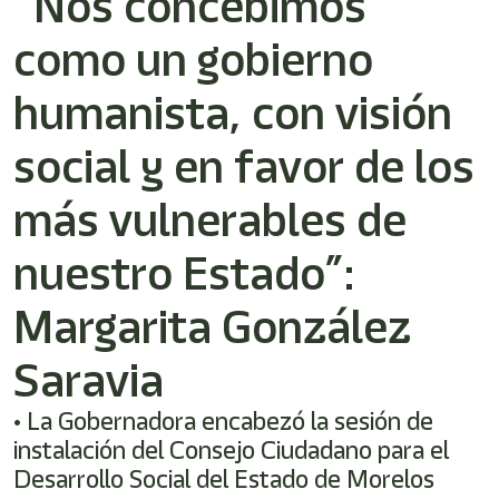
“Nos concebimos
/"
Este
como un gobierno
acceso
directo
activa
humanista, con visión
el
lector
social y en favor de los
de
pantalla
más vulnerables de
para
ayudarle
a
nuestro Estado”:
navegar
e
Margarita González
interactuar
con
el
Saravia
contenido.
• La Gobernadora encabezó la sesión de
instalación del Consejo Ciudadano para el
Desarrollo Social del Estado de Morelos