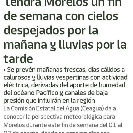
Tendrá Morelos un fin
/"
Este
de semana con cielos
acceso
directo
activa
despejados por la
el
lector
mañana y lluvias por la
de
pantalla
tarde
para
ayudarle
a
• Se prevén mañanas frescas, días cálidos a
navegar
calurosos y lluvias vespertinas con actividad
e
eléctrica, derivadas del aporte de humedad
interactuar
con
del océano Pacífico y canales de baja
el
presión que influirán en la región
contenido.
La Comisión Estatal del Agua (Ceagua) da a
conocer la perspectiva meteorológica para
Morelos durante este fin de semana del 01 al