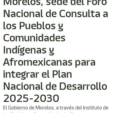
Morelos, sede del Foro
/"
Este
Nacional de Consulta a
acceso
directo
activa
los Pueblos y
el
lector
Comunidades
de
pantalla
Indígenas y
para
ayudarle
a
Afromexicanas para
navegar
e
integrar el Plan
interactuar
con
el
Nacional de Desarrollo
contenido.
2025-2030
El Gobierno de Morelos, a través del Instituto de