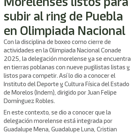
Morelenses listos para
/"
Este
subir al ring de Puebla
acceso
directo
activa
en Olimpiada Nacional
el
lector
Con la disciplina de boxeo como cierre de
de
pantalla
actividades en la Olimpiada Nacional Conade
para
2025, la delegación morelense ya se encuentra
ayudarle
en tierras poblanas con nueve pugilistas listas y
a
navegar
listos para competir. Así lo dio a conocer el
e
Instituto del Deporte y Cultura Física del Estado
interactuar
con
de Morelos (Indem), dirigido por Juan Felipe
el
Domínguez Robles.
contenido.
En este contexto, se dio a conocer que la
delegación morelense está integrada por
Guadalupe Mena, Guadalupe Luna, Cristian