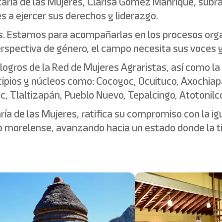
retaría de las Mujeres, Clarisa Gómez Manrique, subr
 a ejercer sus derechos y liderazgo.
s. Estamos para acompañarlas en los procesos organ
rspectiva de género, el campo necesita sus voces y
s logros de la Red de Mujeres Agraristas, así como 
ipios y núcleos como: Cocoyoc, Ocuituco, Axochiap
, Tlaltizapán, Pueblo Nuevo, Tepalcingo, Atotonilco
aría de las Mujeres, ratifica su compromiso con la 
mpo morelense, avanzando hacia un estado donde la ti