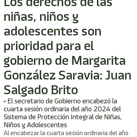
Los derechos de las
shortcut
activates
niñas, niños y
the
screen
reader
adolescentes son
to
help
prioridad para el
you
navigate
gobierno de Margarita
and
interact
with
González Saravia: Juan
the
content.
Salgado Brito
• El secretario de Gobierno encabezó la
cuarta sesión ordinaria del año 2024 del
Sistema de Protección Integral de Niñas,
Niños y Adolescentes
Al encabezar la cuarta sesión ordinaria del año