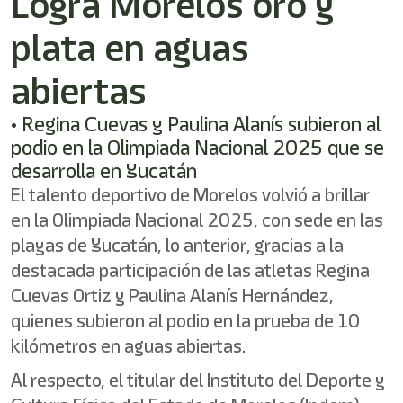
Logra Morelos oro y
/"
Este
plata en aguas
acceso
directo
activa
abiertas
el
lector
• Regina Cuevas y Paulina Alanís subieron al
de
podio en la Olimpiada Nacional 2025 que se
pantalla
para
desarrolla en Yucatán
ayudarle
El talento deportivo de Morelos volvió a brillar
a
en la Olimpiada Nacional 2025, con sede en las
navegar
e
playas de Yucatán, lo anterior, gracias a la
interactuar
destacada participación de las atletas Regina
con
el
Cuevas Ortiz y Paulina Alanís Hernández,
contenido.
quienes subieron al podio en la prueba de 10
kilómetros en aguas abiertas.
Al respecto, el titular del Instituto del Deporte y