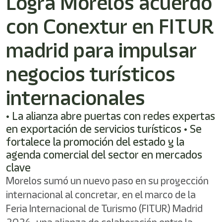
Logra Morelos acuerdo
/"
Este
con Conextur en FITUR
acceso
directo
activa
madrid para impulsar
el
lector
negocios turísticos
de
pantalla
internacionales
para
ayudarle
a
• La alianza abre puertas con redes expertas
navegar
en exportación de servicios turísticos • Se
e
fortalece la promoción del estado y la
interactuar
con
agenda comercial del sector en mercados
el
clave
contenido.
Morelos sumó un nuevo paso en su proyección
internacional al concretar, en el marco de la
Feria Internacional de Turismo (FITUR) Madrid