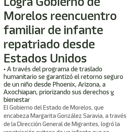
Logra Gobierno de
shortcut
activates
Morelos reencuentro
the
screen
reader
familiar de infante
to
help
repatriado desde
you
navigate
Estados Unidos
and
interact
with
• A través del programa de traslado
the
humanitario se garantizó el retorno seguro
content.
de un niño desde Phoenix, Arizona, a
Axochiapan, priorizando sus derechos y
bienestar
El Gobierno del Estado de Morelos, que
encabeza Margarita González Saravia, a través
de la Dirección General de Migrantes, logró la