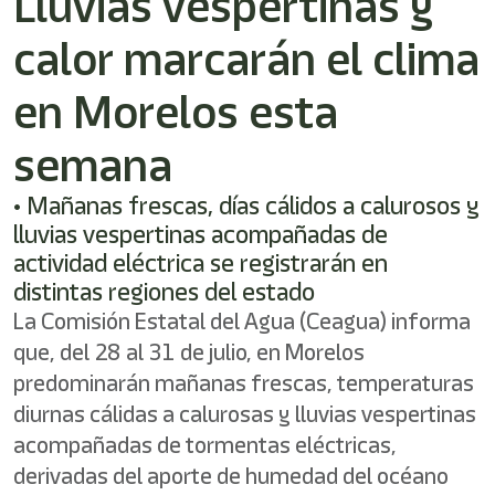
Lluvias vespertinas y
shortcut
activates
calor marcarán el clima
the
screen
reader
en Morelos esta
to
help
semana
you
navigate
• Mañanas frescas, días cálidos a calurosos y
and
interact
lluvias vespertinas acompañadas de
with
actividad eléctrica se registrarán en
the
distintas regiones del estado
content.
La Comisión Estatal del Agua (Ceagua) informa
que, del 28 al 31 de julio, en Morelos
predominarán mañanas frescas, temperaturas
diurnas cálidas a calurosas y lluvias vespertinas
acompañadas de tormentas eléctricas,
derivadas del aporte de humedad del océano