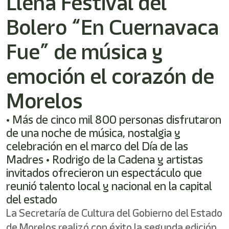
Llena Festival del
/"
Este
Bolero “En Cuernavaca
acceso
directo
activa
Fue” de música y
el
lector
emoción el corazón de
de
pantalla
Morelos
para
ayudarle
a
• Más de cinco mil 800 personas disfrutaron
navegar
de una noche de música, nostalgia y
e
celebración en el marco del Día de las
interactuar
con
Madres • Rodrigo de la Cadena y artistas
el
invitados ofrecieron un espectáculo que
contenido.
reunió talento local y nacional en la capital
del estado
La Secretaría de Cultura del Gobierno del Estado
de Morelos realizó con éxito la segunda edición