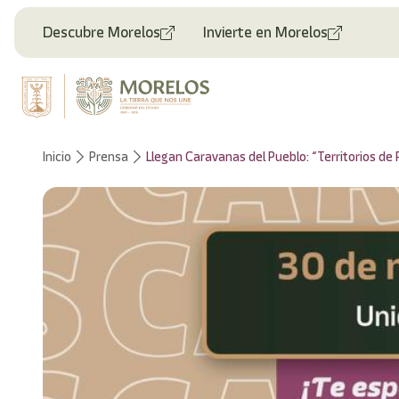
Bienvenido
al
Descubre Morelos
Invierte en Morelos
lector
de
pantalla
All
in
One
Accesibilidad
Inicio
Prensa
Llegan Caravanas del Pueblo: “Territorios de 
Para
iniciar
el
lector
de
pantalla
All
in
One
Accesibilidad,
presione
"Ctrl
+