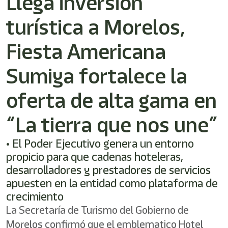
Llega inversión
/"
Este
turística a Morelos,
acceso
directo
activa
Fiesta Americana
el
lector
Sumiya fortalece la
de
pantalla
oferta de alta gama en
para
ayudarle
a
“La tierra que nos une”
navegar
e
• El Poder Ejecutivo genera un entorno
interactuar
con
propicio para que cadenas hoteleras,
el
desarrolladores y prestadores de servicios
contenido.
apuesten en la entidad como plataforma de
crecimiento
La Secretaría de Turismo del Gobierno de
Morelos confirmó que el emblematico Hotel