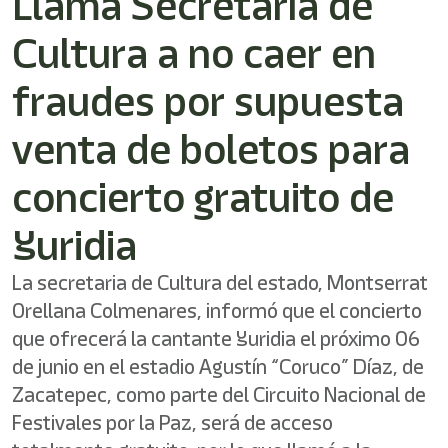
Llama Secretaría de
shortcut
activates
Cultura a no caer en
the
screen
reader
fraudes por supuesta
to
help
venta de boletos para
you
navigate
concierto gratuito de
and
interact
with
Yuridia
the
content.
La secretaria de Cultura del estado, Montserrat
Orellana Colmenares, informó que el concierto
que ofrecerá la cantante Yuridia el próximo 06
de junio en el estadio Agustín “Coruco” Díaz, de
Zacatepec, como parte del Circuito Nacional de
Festivales por la Paz, será de acceso