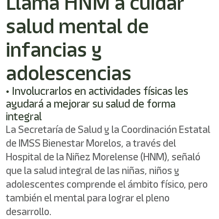
Llama HNM a cuidar
/"
Este
salud mental de
acceso
directo
activa
infancias y
el
lector
adolescencias
de
pantalla
• Involucrarlos en actividades físicas les
para
ayudarle
ayudará a mejorar su salud de forma
a
integral
navegar
La Secretaría de Salud y la Coordinación Estatal
e
interactuar
de IMSS Bienestar Morelos, a través del
con
Hospital de la Niñez Morelense (HNM), señaló
el
contenido.
que la salud integral de las niñas, niños y
adolescentes comprende el ámbito físico, pero
también el mental para lograr el pleno
desarrollo.