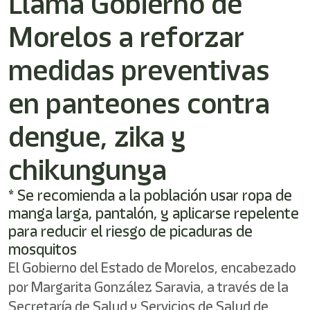
Llama Gobierno de
/"
Este
Morelos a reforzar
acceso
directo
activa
medidas preventivas
el
lector
en panteones contra
de
pantalla
dengue, zika y
para
ayudarle
a
chikungunya
navegar
e
* Se recomienda a la población usar ropa de
interactuar
con
manga larga, pantalón, y aplicarse repelente
el
para reducir el riesgo de picaduras de
contenido.
mosquitos
El Gobierno del Estado de Morelos, encabezado
por Margarita González Saravia, a través de la
Secretaría de Salud y Servicios de Salud de