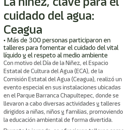
La niñez, clave para el
shortcut
activates
cuidado del agua:
the
screen
reader
Ceagua
to
help
• Más de 300 personas participaron en
you
talleres para fomentar el cuidado del vital
navigate
and
líquido y el respeto al medio ambiente
interact
Con motivo del Día de la Niñez, el Espacio
with
Estatal de Cultura del Agua (ECA), de la
the
content.
Comisión Estatal del Agua (Ceagua), realizó un
evento especial en sus instalaciones ubicadas
en el Parque Barranca Chapultepec, donde se
llevaron a cabo diversas actividades y talleres
dirigidos a niñas, niños y familias, promoviendo
la educación ambiental de forma divertida.