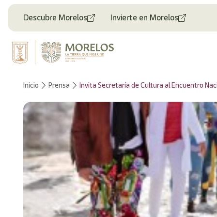
Bienvenido
al
Descubre Morelos
Invierte en Morelos
lector
de
pantalla
All
in
One
Accesibilidad
Inicio
Prensa
Invita Secretaría de Cultura al Encuentro Na
Para
iniciar
el
lector
de
pantalla
All
in
One
Accesibilidad,
presione
"Ctrl
+