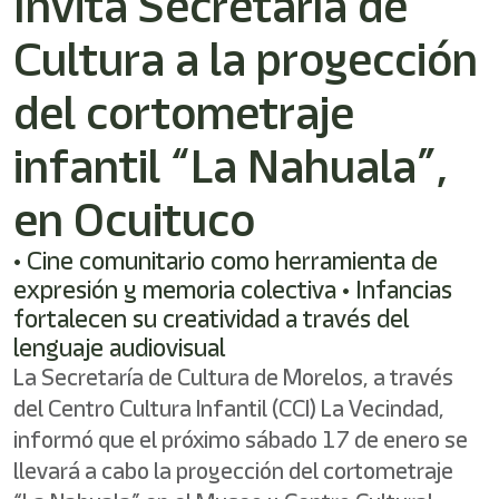
Invita Secretaría de
/"
Este
Cultura a la proyección
acceso
directo
activa
del cortometraje
el
lector
infantil “La Nahuala”,
de
pantalla
en Ocuituco
para
ayudarle
a
• Cine comunitario como herramienta de
navegar
expresión y memoria colectiva • Infancias
e
fortalecen su creatividad a través del
interactuar
con
lenguaje audiovisual
el
La Secretaría de Cultura de Morelos, a través
contenido.
del Centro Cultura Infantil (CCI) La Vecindad,
informó que el próximo sábado 17 de enero se
llevará a cabo la proyección del cortometraje