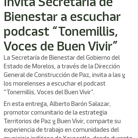
Invita Secretaría de
shortcut
activates
Bienestar a escuchar
the
screen
reader
podcast “Tonemillis,
to
help
Voces de Buen Vivir”
you
navigate
and
La Secretaría de Bienestar del Gobierno del
interact
Estado de Morelos, a través de la Dirección
with
General de Construcción de Paz, invita a las y
the
content.
los morelenses a escuchar el podcast
“Tonemillis, Voces del Buen Vivir”.
En esta entrega, Alberto Barón Salazar,
promotor comunitario de la estrategia
Territorios de Paz y Buen Vivir, comparte su
experiencia de trabajo en comunidades del