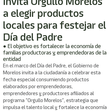
Invita Orgullo Morelos
shortcut
activates
a elegir productos
the
screen
reader
locales para festejar el
to
help
Día del Padre
you
navigate
● El objetivo es fortalecer la economía de
and
interact
familias productoras y emprendedoras de la
with
entidad
the
En el marco del Día del Padre, el Gobierno de
content.
Morelos invita a la ciudadanía a celebrar esta
fecha especial consumiendo productos
elaborados por emprendedoras,
emprendedores y productores afiliados al
programa “Orgullo Morelos”, estrategia que
impulsa el talento local y fortalece la economía