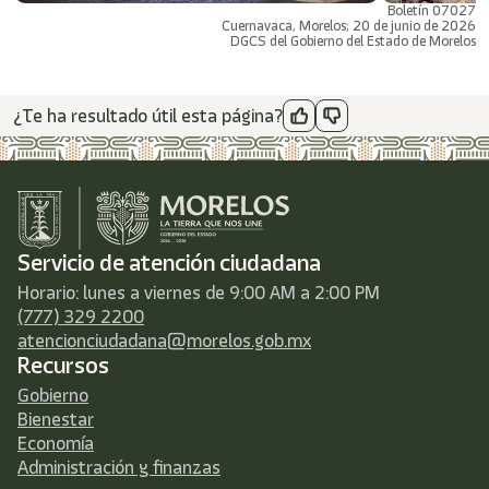
Boletín 07027
Cuernavaca, Morelos; 20 de junio de 2026
DGCS del Gobierno del Estado de Morelos
¿Te ha resultado útil esta página?
Servicio de atención ciudadana
Horario: lunes a viernes de 9:00 AM a 2:00 PM
(777) 329 2200
atencionciudadana@morelos.gob.mx
Recursos
Gobierno
Bienestar
Economía
Administración y finanzas