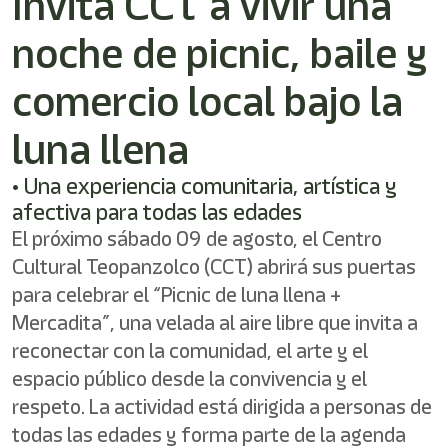
Invita CCT a vivir una
/"
Este
noche de picnic, baile y
acceso
directo
activa
comercio local bajo la
el
lector
luna llena
de
pantalla
• Una experiencia comunitaria, artística y
para
ayudarle
afectiva para todas las edades
a
El próximo sábado 09 de agosto, el Centro
navegar
e
Cultural Teopanzolco (CCT) abrirá sus puertas
interactuar
para celebrar el “Picnic de luna llena +
con
Mercadita”, una velada al aire libre que invita a
el
contenido.
reconectar con la comunidad, el arte y el
espacio público desde la convivencia y el
respeto. La actividad está dirigida a personas de
todas las edades y forma parte de la agenda