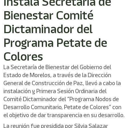
Instala Secretaría de
/"
Este
Bienestar Comité
acceso
directo
activa
Dictaminador del
el
lector
Programa Petate de
de
pantalla
Colores
para
ayudarle
a
La Secretaría de Bienestar del Gobierno del
navegar
Estado de Morelos, a través de la Dirección
e
interactuar
General de Construcción de Paz, llevó a cabo la
con
instalación y Primera Sesión Ordinaria del
el
contenido.
Comité Dictaminador del “Programa Nodos de
Desarrollo Comunitario, Petate de Colores” con
el objetivo de dar transparencia en su desarrollo.
La reunión fue presidida por Silvia Salazar