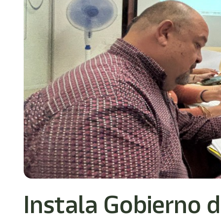
/"
Este
acceso
directo
activa
el
lector
de
pantalla
para
ayudarle
a
navegar
e
interactuar
con
el
contenido.
Instala Gobierno d