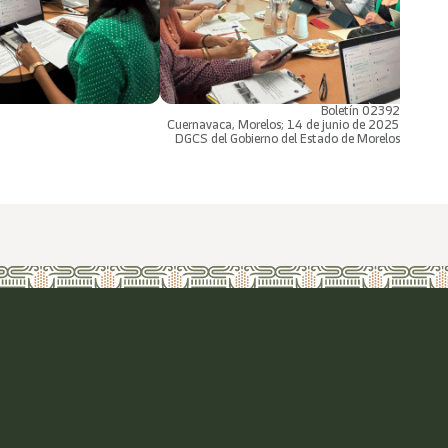
Boletín 02392
Cuernavaca, Morelos; 14 de junio de 2025
DGCS del Gobierno del Estado de Morelos