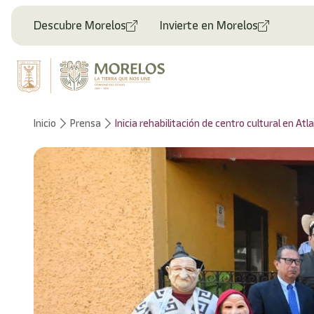
Bienvenido
al
Descubre Morelos
Invierte en Morelos
lector
de
pantalla
All
in
One
Accesibilidad
Inicio
Prensa
Inicia rehabilitación de centro cultural en A
Para
iniciar
el
lector
de
pantalla
All
in
One
Accesibilidad,
presione
"Ctrl
+