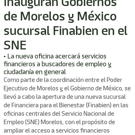
Inauguran Gobiernos
/"
Este
de Morelos y México
acceso
directo
activa
sucursal Finabien en el
el
lector
SNE
de
pantalla
• La nueva oficina acercará servicios
para
ayudarle
financieros a buscadores de empleo y
a
ciudadanía en general
navegar
Como parte de la coordinación entre el Poder
e
interactuar
Ejecutivo de Morelos y el Gobierno de México, se
con
llevó a cabo la apertura de una nueva sucursal
el
contenido.
de Financiera para el Bienestar (Finabien) en las
oficinas centrales del Servicio Nacional de
Empleo (SNE) Morelos, con el propósito de
ampliar el acceso a servicios financieros