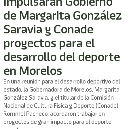
Impulsarán Gobierno
shortcut
activates
de Margarita González
the
screen
reader
Saravia y Conade
to
help
proyectos para el
you
navigate
desarrollo del deporte
and
interact
with
en Morelos
the
content.
En una reunión para el desarrollo deportivo del
estado, la Gobernadora de Morelos, Margarita
González Saravia, y el titular de la Comisión
Nacional de Cultura Física y Deporte (Conade),
Rommel Pacheco, acordaron trabajar en
proyectos de gran impacto para el deporte